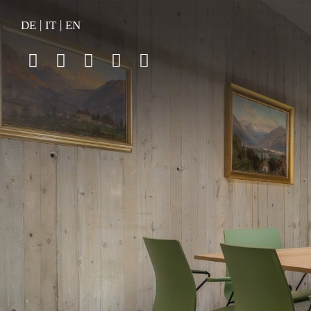
|
|
DE
IT
EN